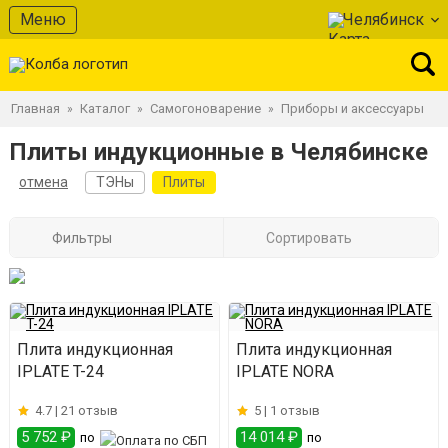
Меню
Челябинск
Главная
Каталог
Самогоноварение
Приборы и аксессуары
»
»
»
Плиты индукционные в Челябинске
отмена
ТЭНы
Плиты
Фильтры
Сортировать
Плита индукционная
Плита индукционная
IPLATE T-24
IPLATE NORA
4.7 |
21 отзыв
5 |
1 отзыв
5 752 ₽
14 014 ₽
по
по