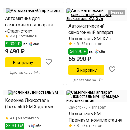
Новинка
Автоматика для
самогонного аппарата
Автоматический
«Старт-стоп»
самогонный аппарат
4.4 |
7 отзывов
Люкссталь 8М, 37л
9 300 ₽
4.8 |
58 отзывов
по
9 490 ₽
54 870 ₽
по
55 990 ₽
Доставка за 1₽ !
Доставка за 1₽ !
Колонна Люкссталь
(Luxstahl) 8М 3 дюйма
Самогонный аппарат
Люкссталь 8M.
4.8 |
58 отзывов
Премиум-комплектация
33 310 ₽
4.8 |
58 отзывов
по