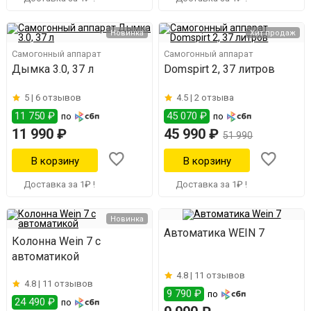
Новинка
Хит продаж
Самогонный аппарат
Самогонный аппарат
Дымка 3.0, 37 л
Domspirt 2, 37 литров
5 |
6 отзывов
4.5 |
2 отзыва
11 750 ₽
45 070 ₽
по
по
11 990 ₽
45 990 ₽
51 990
Доставка за 1₽ !
Доставка за 1₽ !
Новинка
Автоматика WEIN 7
Колонна Wein 7 с
автоматикой
4.8 |
11 отзывов
4.8 |
11 отзывов
9 790 ₽
по
24 490 ₽
по