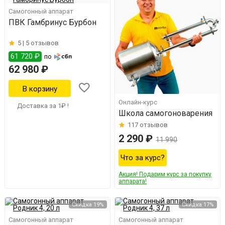
Самогонный аппарат
ПВК Гамбринус Бурбон
5 |
5 отзывов
61 720 ₽
по
62 980 ₽
Онлайн-курс
Доставка за 1₽ !
Школа самогоноварения
117
отзывов
2 290 ₽
11 990
Что за курс?
Акция! Подарим курс за покупку
аппарата!
Скидка 19%
Скидка 17%
Самогонный аппарат
Самогонный аппарат