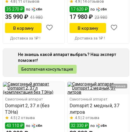
4.8 |
11 отзывов
4.9 |
14 отзывов
35 270 ₽
17 620 ₽
по
по
35 990 ₽
17 980 ₽
41 980
23 980
Доставка за 1₽ !
Доставка за 1₽ !
Не знаешь какой аппарат выбрать? Наш эксперт
поможет!
Бесплатная консультация
Новинка
Самогонный аппарат
Самогонный аппарат
Domspirt 2, 37 л (без
Domspirt 2 медный, 37
ТЭНа)
литров
4.5 |
2 отзыва
4.5 |
2 отзыва
43 110 ₽
32 330 ₽
по
по