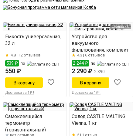
Скидка 4%
Емкость универсальная,
Устройство для
32 л
вакуумного
фильтрования, комплект
4.8 |
12 отзывов
4.3 |
6 отзывов
539 ₽
2 244 ₽
по
по
550 ₽
2 290 ₽
2 390
Доставка за 1₽ !
Доставка за 1₽ !
Самоклеящийся
Солод CASTLE MALTING
термометр
Vienna, 1 кг
(горизонтальный)
нет отзывов
5 |
1 отзыв