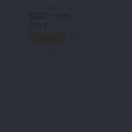
нет отзывов
382 ₽
по
390 ₽
Доставка за 1₽ !