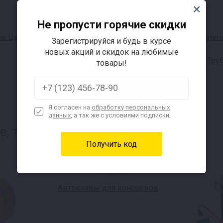
Не пропусти горячие скидки
Зарегистрируйся и будь в курсе
новых акций и скидок на любимые
Колпачковые колонны
Тру
товары!
Я согласен на
обработку персональных
данных
, а так же с условиями подписки.
, также интересуется:
Автоклавы для консервов