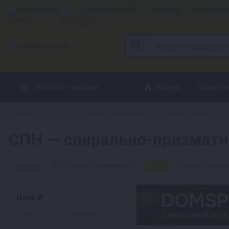
Челябинск
Доставка за 1₽
Оплата
Рассрочк
Каталог товаров
Акции
Самогон
Главная
Каталог
Самогоноварение
Комплектующие
»
»
»
СПН — спирально-призмати
отмена
РПН (сетка Панченкова)
СПН
Поворот царги
Цена, ₽
—