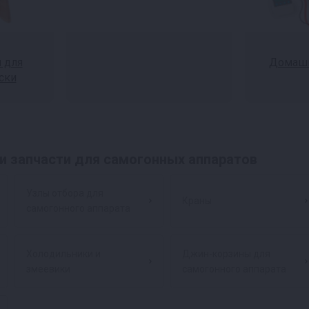
 для
Домашн
ски
и запчасти для самогонных аппаратов
Узлы отбора для
Краны
самогонного аппарата
Холодильники и
Джин-корзины для
змеевики
самогонного аппарата