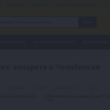
а
Вакансии
Гарантия +
Открыть свой магазин
ные аппараты
Конструктор этикеток
Калькуляторы
го аппарата в Челябинске
ые
подешевле
подороже
высокий рейтинг
по скидке