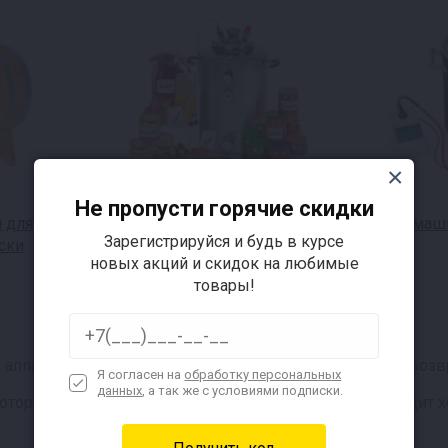
Не пропусти горячие скидки
 для
Автоклавы для консервов
Домашн
Зарегистрируйся и будь в курсе
ски
новых акций и скидок на любимые
товары!
аппарата для обеспечения тепломассообмена за счёт возв
Я согласен на
обработку персональных
данных
, а так же с условиями подписки.
орого есть трубки и перегородки, по которым проходит хо