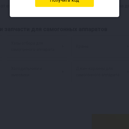
т его конструкции: количество и диаметр трубок, длина д
и запчасти для самогонных аппаратов
Узлы отбора для
Краны
самогонного аппарата
Холодильники и
Джин-корзины для
змеевики
самогонного аппарата