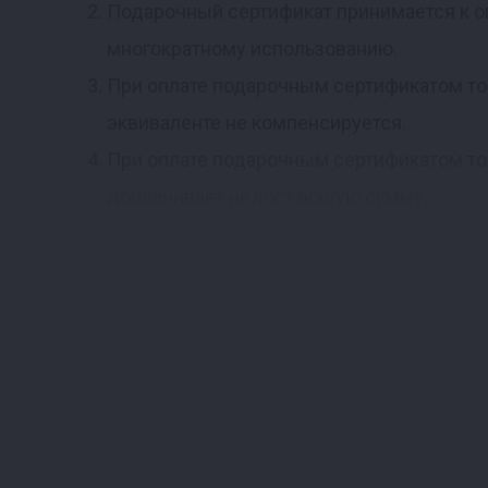
Подарочный сертификат принимается к оп
многократному использованию.
При оплате подарочным сертификатом то
эквиваленте не компенсируется.
При оплате подарочным сертификатом то
доплачивает недостающую сумму.
Подарочный сертификат не подлежит пере
не восстанавливается.
Полная информация о правилах продажи 
по телефону 8-800-222-80-11.
Покупка подарочного сертификата возмож
учитываются.