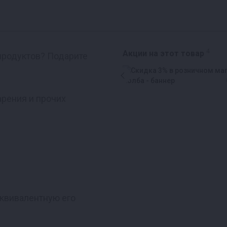
4
Акции на этот товар
 продуктов? Подарите
арения и прочих
эквивалентную его