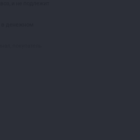
воз, и не подлежит
а в денежном
нал, покупатель
, а в случае потери
в наших магазинах и
им акциям — не