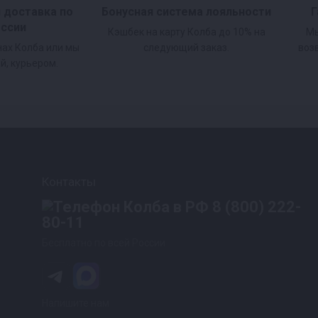
и доставка по
Бонусная система лояльности
Г
оссии
Кэшбек на карту Колба до 10% на
Мы
нах Колба или мы
следующий заказ.
воз
й, курьером.
Контакты
8 (800) 222-
80-11
Бесплатно по всей России
Напишите нам