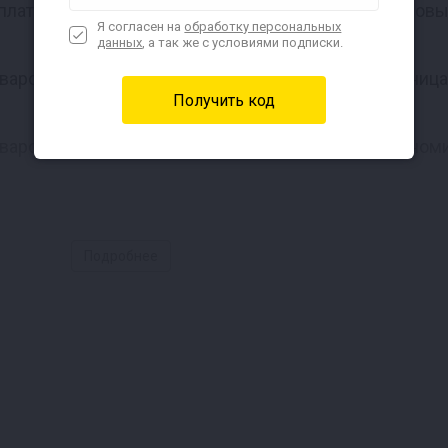
лате только в магазине, в котором оформлен самовы
Я согласен на
обработку персональных
данных
, а так же с условиями подписки.
варов общей стоимостью ниже его номинала разниц
варов, общая стоимость которых превышает его номи
продаже, возврату или обмену на денежные средства
Подробнее
товаров с использованием подарочных сертификатов 
на только за его номинал в рублях, скидки по текущ