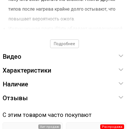
типов после нагрева крайне долго остывают, что
повышает вероятность ожога.
Индукционная плита iPlate обладает инновационной
системой включения и выключения. Плита
Подробнее
автоматически отключается, если в емкости для
Видео
нагрева пустая или же емкость отсутствует вовсе.
Цены на индукционные плиты iPlate очень
Характеристики
демократичны, а использование таких плит в доме
Наличие
или даже квартире экономно и удобно.
Отзывы
Имеется функция быстрого переключения мощности:
нужно всего лишь зажать + или -.
С этим товаром часто покупают
Поверхность индукционной плиты iPlate сделана из
Хит продаж
Распродажа