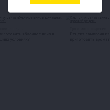
нее виноделие
Про самогоноварение
риготовить яблочное вино в
Рецепт самогона из
шних условиях?
приготовить аромат