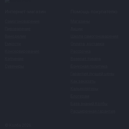
Интернет-магазин
Помощь покупателю
Самогоноварение
Магазины
Пивоварение
Акции
Виноделие
Школа самогоноварения
Емкости
Оплата
,
доставка
Консервирование
Рассрочка
Копчение
Возврат товара
Сувениры
Бонусная политика
Гарантия лучшей цены
Как заказать
Калькуляторы
Блогерам
База знаний Колбы
Расширенная гарантия
© Колба 2026.