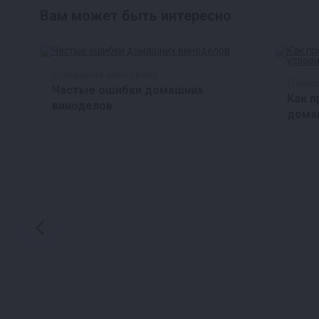
Вам может быть интересно
Домашнее виноделие
Домаш
Частые ошибки домашних
ак
Как п
виноделов
лят
дома