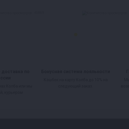
45869
и доставка по
Бонусная система лояльности
Г
оссии
Кэшбек на карту Колба до 10% на
Мы
нах Колба или мы
следующий заказ.
воз
й, курьером.