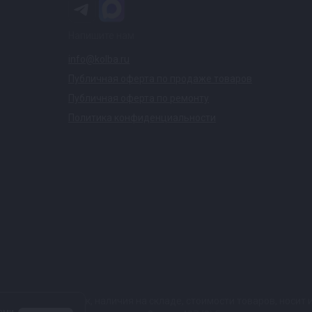
Напишите нам
info@kolba.ru
Публичная оферта по продаже товаров
Публичная оферта по ремонту
Политика конфиденциальности
ких характеристик, наличия на складе, стоимости товаров, носи
ами,