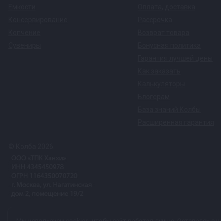
Емкости
Оплата
,
доставка
Консервирование
Рассрочка
Копчение
Возврат товара
Сувениры
Бонусная политика
Гарантия лучшей цены
Как заказать
Калькуляторы
Блогерам
База знаний Колбы
Расширенная гарантия
© Колба 2026.
Вся представленная на сайте информация, касающаяся техничес
Мы используем
cookies
, чтобы сайт работал лучше. Оставаясь с н