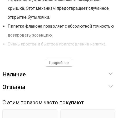
крышка. Этот механизм предотвращает случайное
открытие бутылочки.
Пипетка флакона позволяет с абсолютной точностью
дозировать эссенцию.
Очень простое и быстрое приготовление напитка.
Способ применения
Подробнее
Наличие
Содержимое флакона добавить в самогон или
водку крепостью 40-45 градусов, а затем
Отзывы
тщательно перемешать (3 мл на 1 литр самогона).
Настаивать 3-5 дней в темном месте при
С этим товаром часто покупают
комнатной температуре.