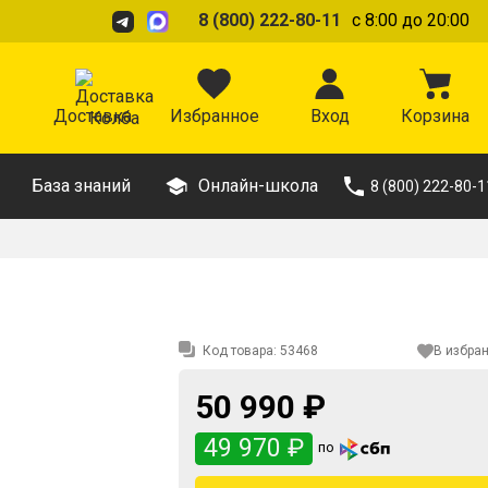
8 (800) 222-80-11
с 8:00 до 20:00
Доставка
Избранное
Вход
Корзина
База знаний
Онлайн-школа
8 (800) 222-80-1
Код товара:
53468
В избра
50 990 ₽
49 970 ₽
по