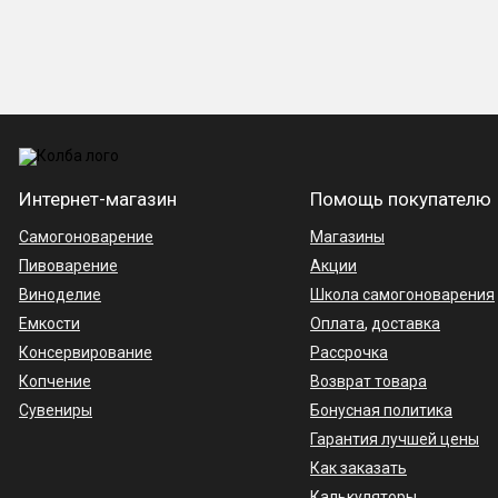
Интернет-магазин
Помощь покупателю
Самогоноварение
Магазины
Пивоварение
Акции
Виноделие
Школа самогоноварения
Емкости
Оплата
,
доставка
Консервирование
Рассрочка
Копчение
Возврат товара
Сувениры
Бонусная политика
Гарантия лучшей цены
Как заказать
Калькуляторы