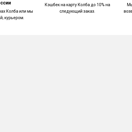
оссии
Кэшбек на карту Колба до 10% на
Мы
нах Колба или мы
следующий заказ.
воз
й, курьером.