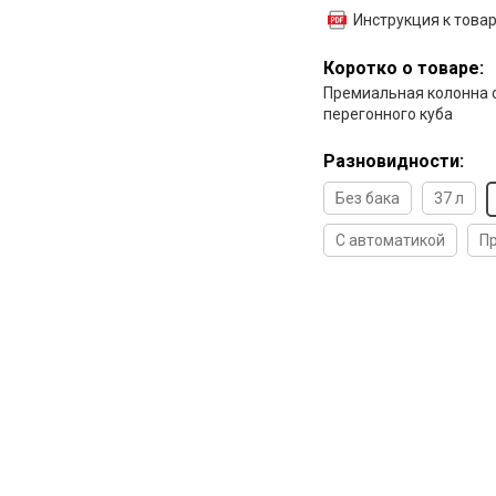
Инструкция к това
Коротко о товаре:
Премиальная колонна 
перегонного куба
Разновидности:
Без бака
37 л
С автоматикой
П