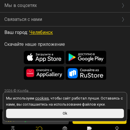
Мы в соцсетях
Связаться с нами
Ваш город:
Челябинск
Скачайте наше приложение
2026 © Колба
Мы используем
cookies
, чтобы сайт работал лучше. Оставаясь с
нами, вы соглашаетесь на использование файлов куки.
160 ₽
Ok
Вы принимаете условия политики в отношении обработки
персональных данных
каждый раз, когда оставляете свои данные в
В корзину
156 ₽
по
любой форме обратной связи на сайте kolba.ru.