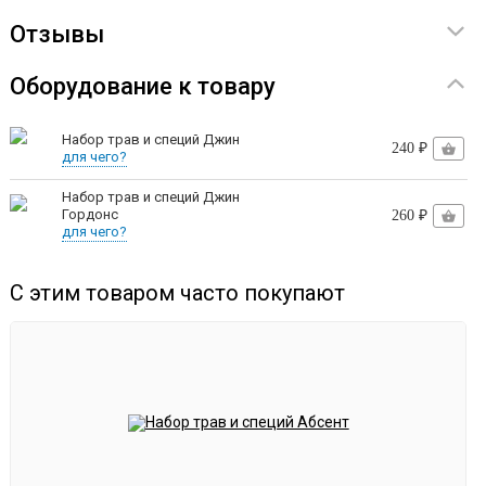
Высота бункера — 18,5 см
Отзывы
Диаметр корзинки — 5,2 см
Высота корзинки — 13 см
Оборудование к товару
Комплектация
Набор трав и специй Джин
240 ₽
для чего?
Джин-корзина
Набор трав и специй Джин
Гордонс
260 ₽
для чего?
Кламповый хомут на 2 дюйма
Уплотнение для клампа на 2 дюйма
С этим товаром часто покупают
Силиконовое уплотнение
Корзинка-ароматизатор
Frap мини-кран