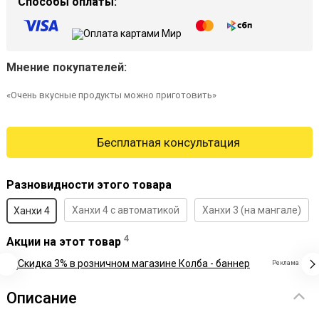
Способы оплаты:
Мнение покупателей:
«От горячего нет запаха дыма , холодное все таки надо
веранда,балкон»
Бесплатная консультация
Разновидности этого товара
Ханхи 4 с автоматикой
Ханхи 3 (на мангале)
Ханхи 4
4
Акции на этот товар
Реклама
Описание