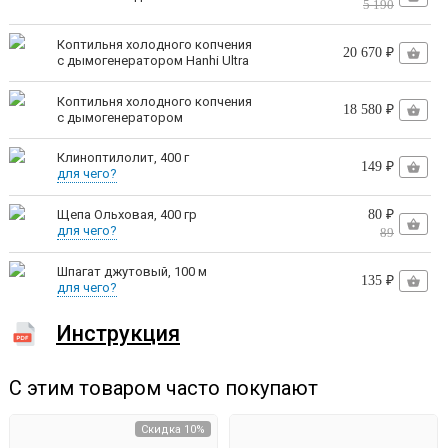
5 190
Коптильня холодного копчения
20 670 ₽
с дымогенератором Hanhi Ultra
Коптильня холодного копчения
18 580 ₽
с дымогенератором
Клиноптилолит, 400 г
149 ₽
для чего?
80 ₽
Щепа Ольховая, 400 гр
для чего?
89
Шпагат джутовый, 100 м
135 ₽
для чего?
Инструкция
С этим товаром часто покупают
Скидка 10%
Удобно коптить