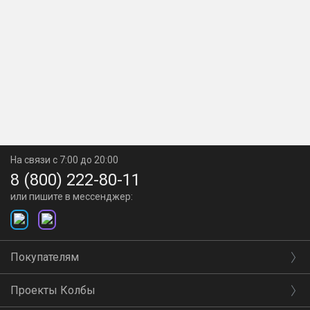
Конденсат не пройдёт
У коптильни Ханхи 4 - купольная крышка. Такой
формфактор просто не позволяет конденсату капать на
продукт во время копчения. Конденсат стекает вниз
коптильни.
Копти дома
На связи с 7:00 до 20:00
8 (800) 222-80-11
Герметичность копчения обеспечивает гидрозатвор.
или пишите в мессенджер:
Чтобы не было запаха - шланг можно вывести в окно
или к вытяжке.
Покупателям
Проекты Колбы