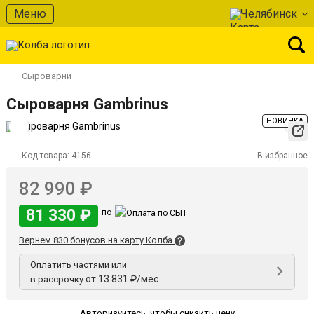
Меню
Челябинск
Сыроварни
Сыроварня Gambrinus
НОВИНКА
Код товара:
4156
В избранное
82 990 ₽
81 330 ₽
по
Вернем 830 бонусов на карту Колба
Оплатить частями или
от 13 831 ₽/мес
в рассрочку
Авторизуйтесь
,
чтобы снизить цену