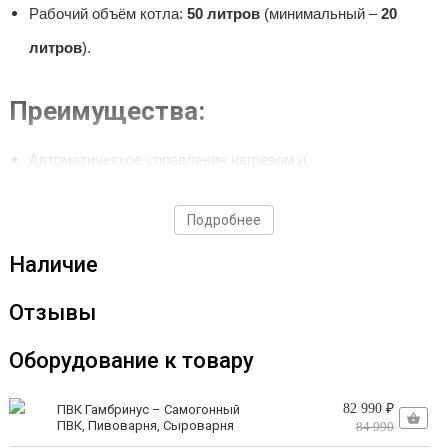
Рабочий объём котла:
50 литров
(минимальный –
20
литров
).
Преимущества:
Автоматическое управление нагревом и
полуавтоматическое управление охлаждением;
Подробнее
Эффективная мешалка для молока и весло-лопатка для
Наличие
сырного зерна;
Универсальность: подходит для затирания зерновых,
Отзывы
варки пива, перегонки самогона.
Оборудование к товару
Пример использования
82 990 ₽
ПВК Гамбринус – Самогонный
(пастеризация):
ПВК, Пивоварня, Сыроварня
84 990