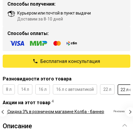
Способы получения:
Курьером или почтой в пункт выдачи
Доставим за 8-10 дней
Способы оплаты:
Бесплатная консультация
Разновидности этого товара
8 л
14 л
16 л
16 л c автоматикой
22 л
22 л 
4
Акции на этот товар
Реклама
Описание