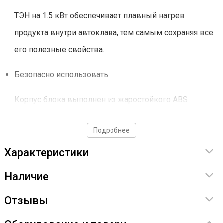
ТЭН на 1.5 кВт обеспечивает плавный нагрев
продукта внутри автоклава, тем самым сохраняя все
его полезные свойства.
Безопасно использовать
Корпус блока выполнен из жаростойкого ABS
пластика, выдерживающий высокие температуры.
Подробнее
Характеристики
Забудьте про сложные настройки
Наличие
И наслаждайтесь процессом!
Отзывы
Автоматический выход в рабочий режим