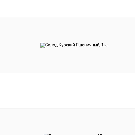
 чтобы избежать образования комочков. Оставьте на 
есением дополнительного объёма сусла.
и
рожжи, эмульгатор (Е491). Упакованы в защитную упа
ока годности и номер партии указаны на упаковке. Пр
ожения пшеничного пива. Дрожжи придают пиву аром
ива. Осадконакопление: низкое. Диапазон температур
амм на 20-30 литров. Применение: внести в сусло.