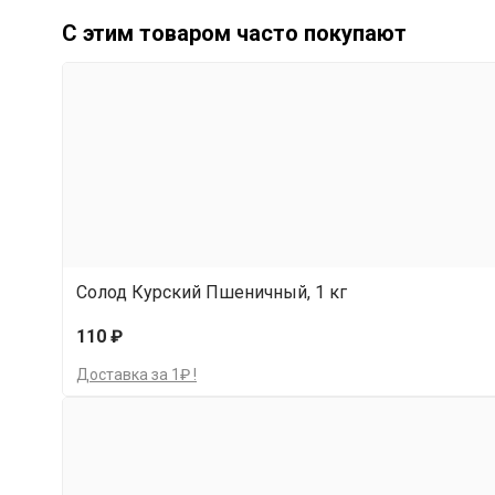
вся поверхность сусла была ими покрыта,
С этим товаром часто покупают
перемешайте при помощи аэрации или вн
Дословный перевод с упаковк
Сухие дрожжи для пшеничного пива. Состав: д
прохладном и сухом месте. Дата окончания ср
Характеристики: Специальные дрожжи для бр
фенольных нот, характерных для пшеничного п
Солод Курский Пшеничный, 1 кг
Идеальный диапазон 18-24. Дозировка: 11,5 гр
110 ₽
Доставка за 1₽ !