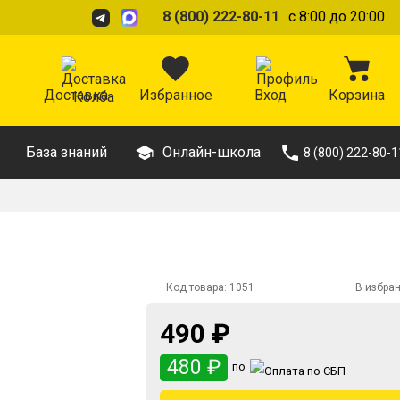
8 (800) 222-80-11
с 8:00 до 20:00
Доставка
Избранное
Вход
Корзина
База знаний
Онлайн-школа
8 (800) 222-80-1
Код товара:
1051
В избра
490 ₽
480 ₽
по