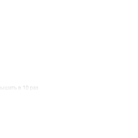
ышать в 10 раз
 в течении 30
нк, предварительно
таким образом, чтобы