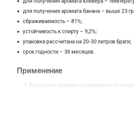
для получения аромата клевера – температ
для получения аромата банана – выше 23 гр
сбраживаемость – 81%;
устойчивость к спирту – 9,2%;
упаковка рассчитана на 20-30 литров браги;
срок годности – 36 месяцев.
Применение
Рассыпьте дрожжи по поверхности стери
объём дрожжей при температуре 27°C ± 3°
минут, затем внесите получившуюся сусп
Одно из альтернативных решений – это 
проверив температуру сусла, которая до